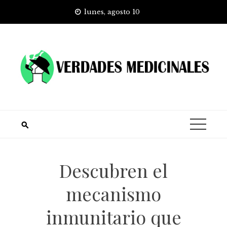
Skip
lunes, agosto 10
to
content
Descubren el
mecanismo
inmunitario que