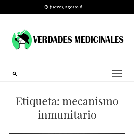
Skip
jueves, agosto 6
to
content
Etiqueta:
mecanismo
inmunitario