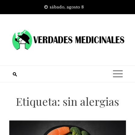
Skip
sábado, agosto 8
to
content
Etiqueta:
sin alergias