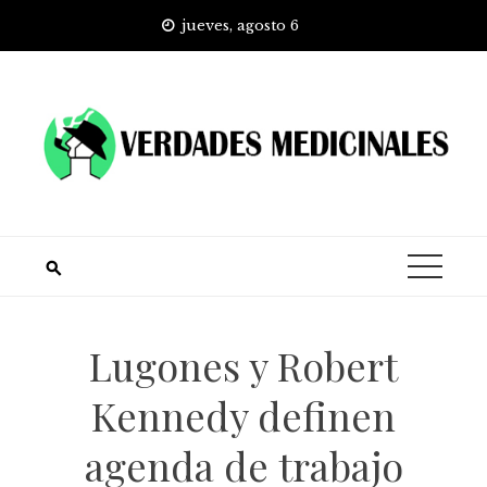
Skip
jueves, agosto 6
to
content
Lugones y Robert
Kennedy definen
agenda de trabajo