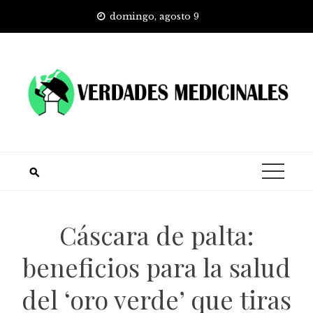
Skip
domingo, agosto 9
to
content
Cáscara de palta:
beneficios para la salud
del ‘oro verde’ que tiras