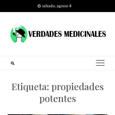
Skip
sábado, agosto 8
to
content
Etiqueta:
propiedades
potentes