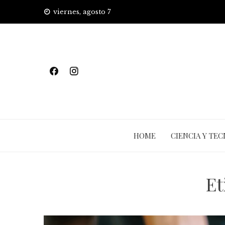
Skip
viernes, agosto 7
to
content
HOME
CIENCIA Y TE
Et