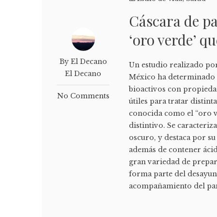
Cáscara de pal
‘oro verde’ qu
By El Decano
Un estudio realizado por
El Decano
México ha determinado q
bioactivos con propiedad
No Comments
útiles para tratar disti
conocida como el “oro ve
distintivo. Se caracteri
oscuro, y destaca por su 
además de contener ácido
gran variedad de prepar
forma parte del desayu
acompañamiento del pan.