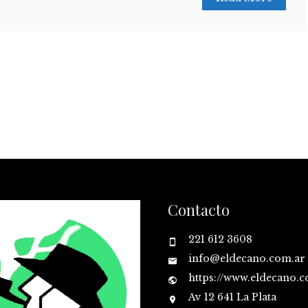
Contacto
221 612 3608
info@eldecano.com.ar
https://www.eldecano.
Av 12 641 La Plata