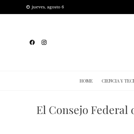
Skip
jueves, agosto 6
to
content
HOME
CIENCIA Y TE
El Consejo Federal 