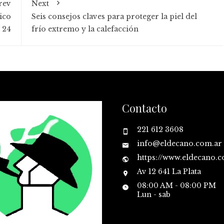
rev
Next
ico
Seis consejos claves para proteger la piel del
 24
frío extremo y la calefacción
Contacto
221 612 3608
info@eldecano.com.ar
https://www.eldecano.
Av 12 641 La Plata
08:00 AM - 08:00 PM
Lun - sab