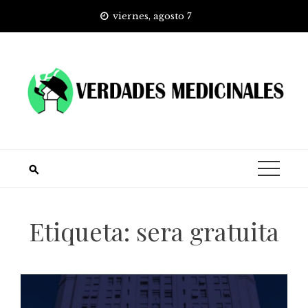
Skip
viernes, agosto 7
to
content
Etiqueta:
sera gratuita