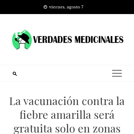
Skip
viernes, agosto 7
to
content
La vacunación contra la
fiebre amarilla será
gratuita solo en zonas