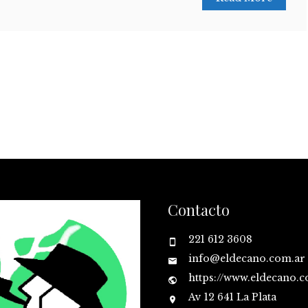
Contacto
221 612 3608
info@eldecano.com.ar
https://www.eldecano.
Av 12 641 La Plata