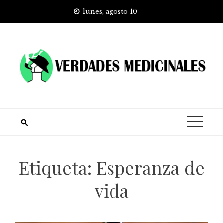
Skip
lunes, agosto 10
to
content
Etiqueta:
Esperanza de
vida