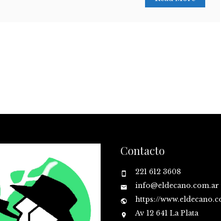
Contacto
221 612 3608
info@eldecano.com.ar
https://www.eldecano.
Av 12 641 La Plata