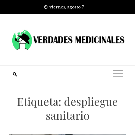
Skip
viernes, agosto 7
to
content
Etiqueta:
despliegue
sanitario