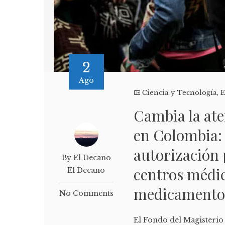
2
Ago
Ciencia y Tecnología
,
E
Cambia la ate
en Colombia:
autorización 
By El Decano
centros médic
El Decano
medicamento
No Comments
El Fondo del Magisterio 