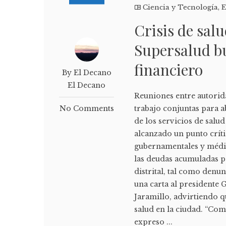
Ciencia y Tecnología
,
E
Crisis de sal
Supersalud b
financiero
By El Decano
El Decano
Reuniones entre autorid
No Comments
trabajo conjuntas para a
de los servicios de salu
alcanzado un punto crít
gubernamentales y médic
las deudas acumuladas po
distrital, tal como denun
una carta al presidente 
Jaramillo, advirtiendo q
salud en la ciudad. “Com
expreso ...