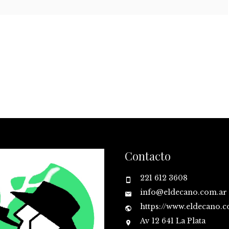
Contacto
221 612 3608
info@eldecano.com.ar
https://www.eldecano.
Av 12 641 La Plata