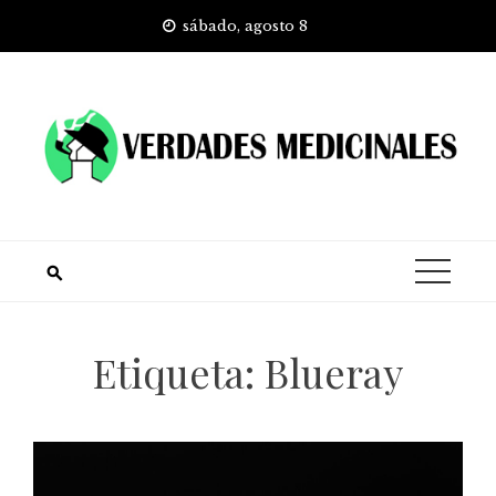
Skip
sábado, agosto 8
to
content
Etiqueta:
Blueray