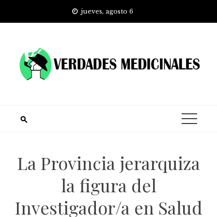
Skip
jueves, agosto 6
to
content
La Provincia jerarquiza
la figura del
Investigador/a en Salud