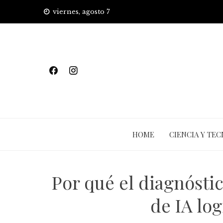
Skip
viernes, agosto 7
to
content
HOME
CIENCIA Y TE
Por qué el diagnósti
de IA log