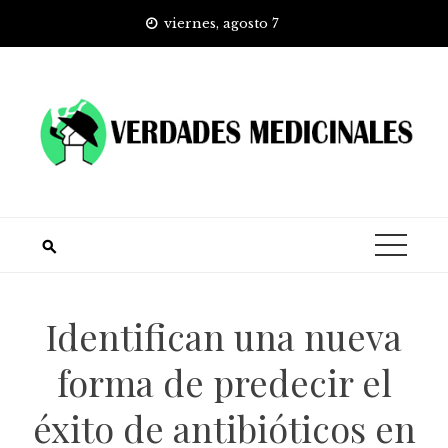
Skip
viernes, agosto 7
to
content
Identifican una nueva
forma de predecir el
éxito de antibióticos en