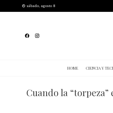
Skip
sábado, agosto 8
to
content
HOME
CIENCIA Y TE
Cuando la “torpeza” 