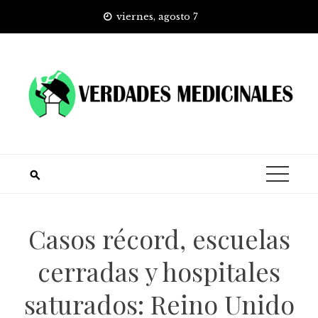
Skip
viernes, agosto 7
to
content
Casos récord, escuelas
cerradas y hospitales
saturados: Reino Unido