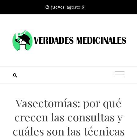
Skip
jueves, agosto 6
to
content
Vasectomías: por qué
crecen las consultas y
cuáles son las técnicas