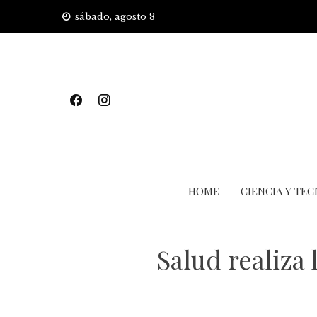
Skip
sábado, agosto 8
to
content
HOME
CIENCIA Y TE
Salud realiza