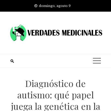
Skip
domingo, agosto 9
to
content
Diagnóstico de
autismo: qué papel
juega la genética en la