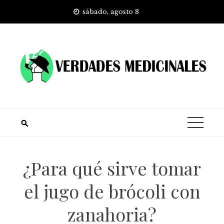
Skip
sábado, agosto 8
to
content
¿Para qué sirve tomar
el jugo de brócoli con
zanahoria?