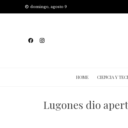
Skip
domingo, agosto 9
to
content
HOME
CIENCIA Y TE
Lugones dio apert