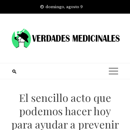
Skip
domingo, agosto 9
to
content
El sencillo acto que
podemos hacer hoy
para ayudar a prevenir