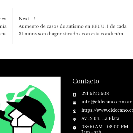
rev
Next
mía
Aumento de casos de autismo en EEUU: 1 de cada
cia
31 niños son diagnosticados con esta condición
Contacto
221 612 3608
info@eldecano.com.ar
https://www.eldecano.
Av 12 641 La Plata
08:00 AM - 08:00 PM
Lun - sab