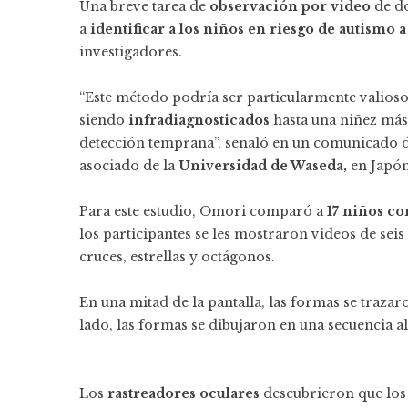
Una breve tarea de
observación por video
de do
a
identificar a los niños en riesgo de autismo a
investigadores.
“Este método podría ser particularmente valioso
siendo
infradiagnosticados
hasta una niñez más
detección temprana”, señaló en un comunicado d
asociado de la
Universidad de Waseda,
en Japón
Para este estudio, Omori comparó a
17 niños co
los participantes se les mostraron videos de sei
cruces, estrellas y octágonos.
En una mitad de la pantalla, las formas se traza
lado, las formas se dibujaron en una secuencia a
Los
rastreadores oculares
descubrieron que los