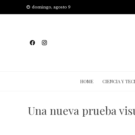
Skip
domingo, agosto 9
to
content
HOME
CIENCIA Y TE
Una nueva prueba vis