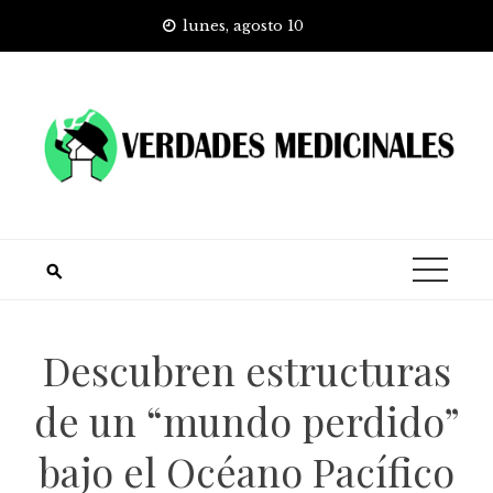
Skip
lunes, agosto 10
to
content
Descubren estructuras
de un “mundo perdido”
bajo el Océano Pacífico