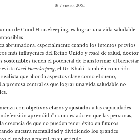
7 enero, 2025
columna de Good Housekeeping, es lograr una vida saludable
 imposibles
rea abrumadora, especialmente cuando los intentos previos
cos más influyentes del Reino Unido y
coach
de salud,
doctor
 sostenibles
tienen el potencial de transformar el bienestar
revista
Good Housekeeping
, el Dr. Khaki -también conocido
 realista
que aborda aspectos clave como el sueño,
l. La premisa central es que lograr una vida saludable no
les.
omienza con
objetivos claros y ajustados
a las capacidades
“indefensión aprendida” como estado en que las personas,
la creencia de que no pueden tener éxito en futuros
teando nuestra mentalidad y dividiendo los grandes
vo el médico general en su artículo.