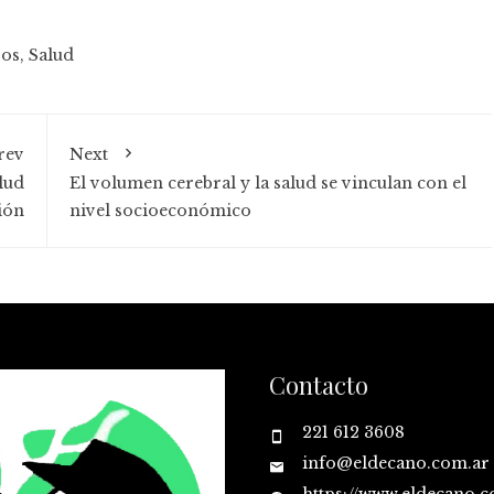
sos
,
Salud
rev
Next
lud
El volumen cerebral y la salud se vinculan con el
ión
nivel socioeconómico
Contacto
221 612 3608
info@eldecano.com.ar