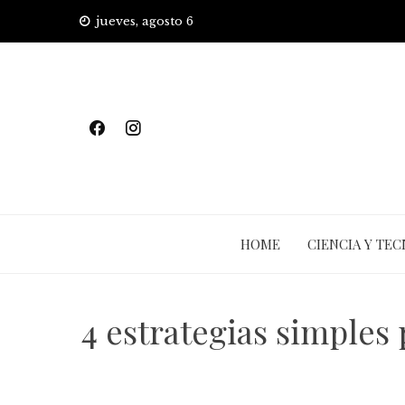
Skip
jueves, agosto 6
to
content
HOME
CIENCIA Y TE
4 estrategias simples 