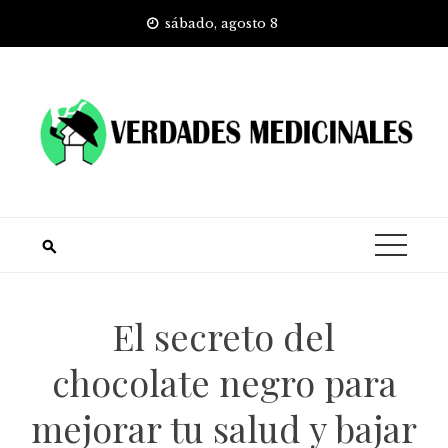
Skip
sábado, agosto 8
to
content
El secreto del
chocolate negro para
mejorar tu salud y bajar