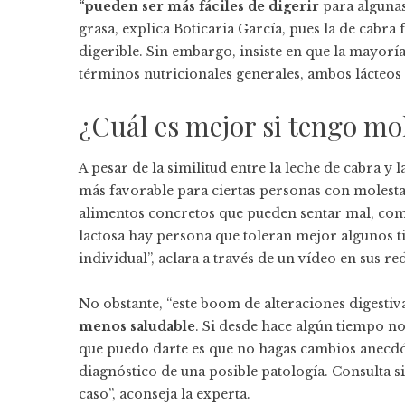
“pueden ser más fáciles de digerir
para algunas
grasa, explica Boticaria García, pues la de cab
digerible. Sin embargo, insiste en que la mayor
términos nutricionales generales, ambos lácteo
¿Cuál es mejor si tengo mo
A pesar de la similitud entre la leche de cabra y 
más favorable para ciertas personas con molestas
alimentos concretos que pueden sentar mal, como 
lactosa hay persona que toleran mejor algunos t
individual”, aclara a través de un vídeo en sus red
No obstante, “este boom de alteraciones digest
menos saludable
. Si desde hace algún tiempo no
que puedo darte es que no hagas cambios anecdó
diagnóstico de una posible patología. Consulta 
caso”, aconseja la experta.