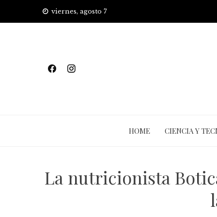
Skip
viernes, agosto 7
to
content
HOME
CIENCIA Y TE
La nutricionista Botic