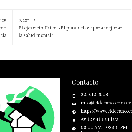
rev
Next
ómo
El ejercicio físico: ¿El punto clave para mejorar
cia
la salud mental?
Contacto
221 612 3608
info@eldecano.com.ar
https://www.eldecano.
Av 12 641 La Plata
08:00 AM - 08:00 PM