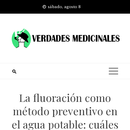
Skip
sábado, agosto 8
to
content
La fluoración como
método preventivo en
el agua potable: cuáles