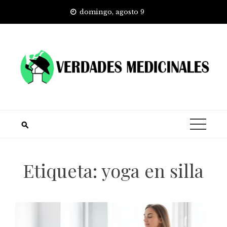
Skip
domingo, agosto 9
to
content
Etiqueta:
yoga en silla