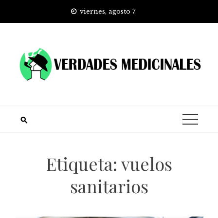
Skip
viernes, agosto 7
to
content
Etiqueta:
vuelos
sanitarios