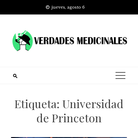
Skip
jueves, agosto 6
to
content
Etiqueta:
Universidad
de Princeton