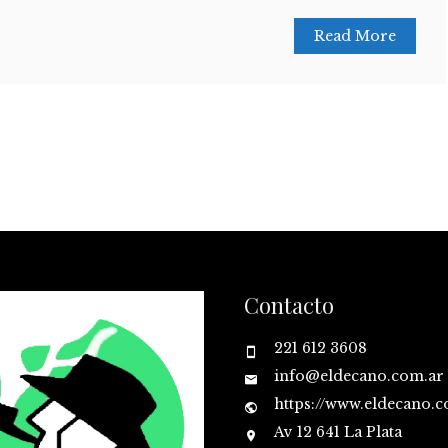
Read More
Contacto
221 612 3608
info@eldecano.com.ar
https://www.eldecano.
Av 12 641 La Plata