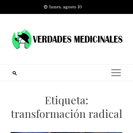
Skip
lunes, agosto 10
to
content
Etiqueta:
transformación radical