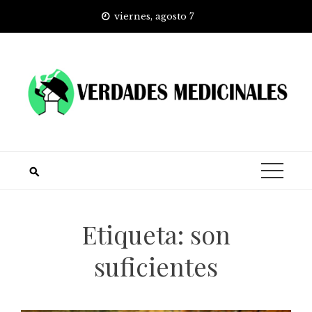
Skip
viernes, agosto 7
to
content
Etiqueta:
son
suficientes