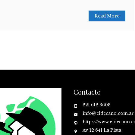
Read More
Contacto
221 612 3608
info@eldecano.com.ar
https://www.eldecano.
Av 12 641 La Plata