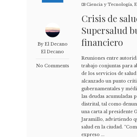
Ciencia y Tecnología
,
E
Crisis de sal
Supersalud b
financiero
By El Decano
El Decano
Reuniones entre autorid
No Comments
trabajo conjuntas para a
de los servicios de salu
alcanzado un punto crít
gubernamentales y médic
las deudas acumuladas po
distrital, tal como denun
una carta al presidente 
Jaramillo, advirtiendo q
salud en la ciudad. “Com
expreso ...