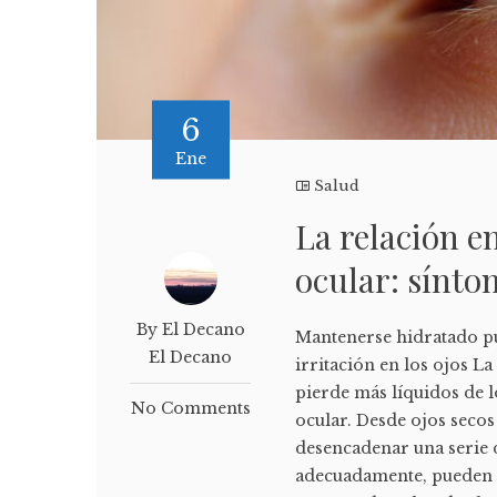
6
Ene
Salud
La relación en
ocular: sínto
By El Decano
Mantenerse hidratado pu
El Decano
irritación en los ojos L
pierde más líquidos de l
No Comments
ocular. Desde ojos secos
desencadenar una serie d
adecuadamente, pueden af