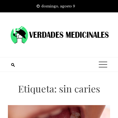
Skip
domingo, agosto 9
to
content
Etiqueta:
sin caries