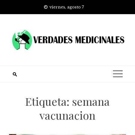
Skip
viernes, agosto 7
to
content
Etiqueta:
semana
vacunacion