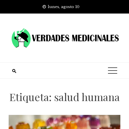
Skip
lunes, agosto 10
to
content
Etiqueta:
salud humana