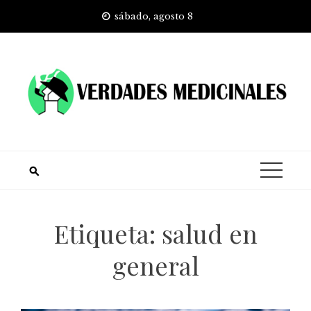
Skip
sábado, agosto 8
to
content
Etiqueta:
salud en
general