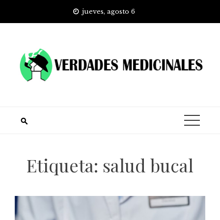
Skip
jueves, agosto 6
to
content
Etiqueta:
salud bucal