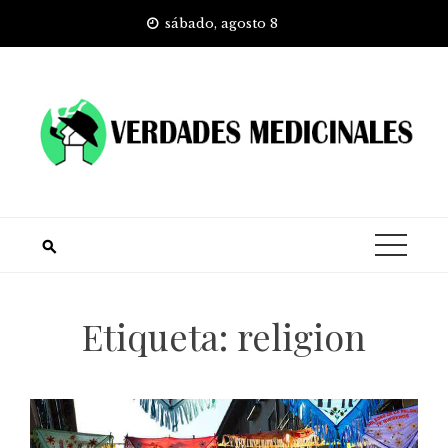
Skip
sábado, agosto 8
to
content
Etiqueta:
religion