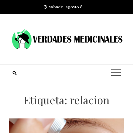
Skip
sábado, agosto 8
to
content
Etiqueta:
relacion