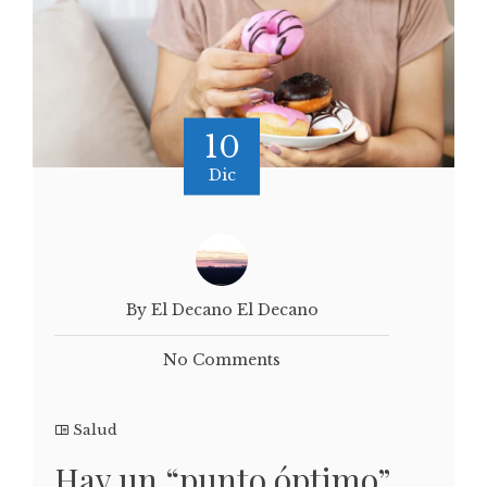
10
Dic
By El Decano El Decano
No Comments
Salud
Hay un “punto óptimo”