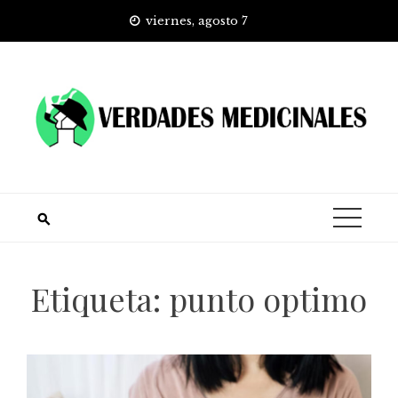
Skip
viernes, agosto 7
to
content
Etiqueta:
punto optimo